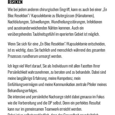
RISIKEN
Wie bei jedem anderen chirurgischen Eingriff, kann es auch bei einer „En
Bloc Resektion“/ Kapsulektomie zu Blutergüssen (Hämatomen),
Nachblutungen, Schwellungen, Wundheilungsstörungen, Infektionen
und auseinanderweichenden Nähten kommen. Auch ein
vorübergehendes Taubheitsgefühl im operierten Gebiet ist möglich.
Wenn Sie sich für eine „En Bloc Resektion“/Kapsulektomie entscheiden,
ist es wichtig, dass Sie fachlich und menschlich während des gesamten
Prozesses rundherum umsorgt werden.
Ich lege viel Wert darauf, Sie als Individuum mit allen Facetten Ihrer
Persönlichkeit wahrzunehmen, zu beraten und zu behandeln. Dabei sind
meine langjährige Erfahrung, meine Kompetenz, mein
Einfühlungsvermögen und meine Kommunikation zentrale Pfeiler meines
Behandlungserfolges.
Die intensive und persönliche Nachsorge steht dabei genauso im Fokus
wie die Vorbereitung und die OP selbst. Denn ein perfektes Resultat
kann nur im gemeinsamen Teamwork erreicht werden.