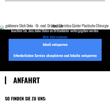
Sie sehen gerade einen Platzhalterinhalt von
Google Maps
. Um auf den
eigentlichen Inhalt zuzugreifen, klicken Sie auf die Schaltfläche unten. Bitte
beachten Sie, dass dabei Daten an Drittanbieter weitergegeben werden.
Mehr Informationen
Inhalt entsperren
Erforderlichen Service akzeptieren und Inhalte entsperren
ANFAHRT
SO FINDEN SIE ZU UNS: