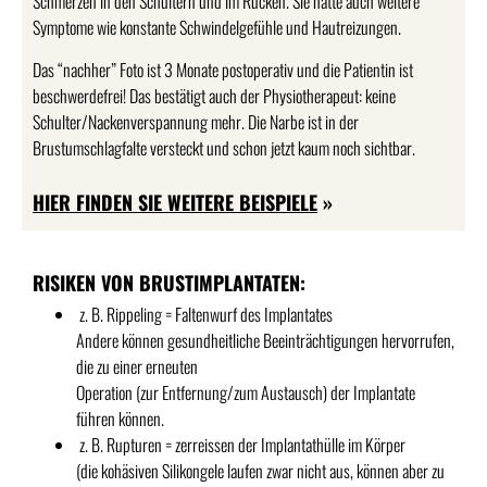
Schmerzen in den Schultern und im Rücken. Sie hatte auch weitere
Symptome wie konstante Schwindelgefühle und Hautreizungen.
Das “nachher” Foto ist 3 Monate postoperativ und die Patientin ist
beschwerdefrei! Das bestätigt auch der Physiotherapeut: keine
Schulter/Nackenverspannung mehr. Die Narbe ist in der
Brustumschlagfalte versteckt und schon jetzt kaum noch sichtbar.
HIER FINDEN SIE WEITERE BEISPIELE
»
RISIKEN VON BRUSTIMPLANTATEN:
z. B. Rippeling = Faltenwurf des Implantates
Andere können gesundheitliche Beeinträchtigungen hervorrufen,
die zu einer erneuten
Operation (zur Entfernung/zum Austausch) der Implantate
führen können.
z. B. Rupturen = zerreissen der Implantathülle im Körper
(die kohäsiven Silikongele laufen zwar nicht aus, können aber zu