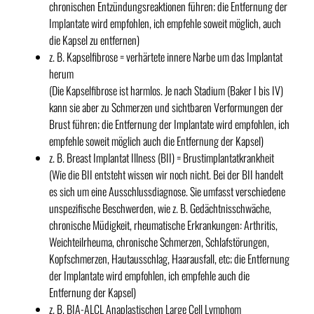
chronischen Entzündungsreaktionen führen; die Entfernung der
Implantate wird empfohlen, ich empfehle soweit möglich, auch
die Kapsel zu entfernen)
z. B. Kapselfibrose = verhärtete innere Narbe um das Implantat
herum
(Die Kapselfibrose ist harmlos. Je nach Stadium (Baker I bis IV)
kann sie aber zu Schmerzen und sichtbaren Verformungen der
Brust führen; die Entfernung der Implantate wird empfohlen, ich
empfehle soweit möglich auch die Entfernung der Kapsel)
z. B. Breast Implantat Illness (BII) = Brustimplantatkrankheit
(Wie die BII entsteht wissen wir noch nicht. Bei der BII handelt
es sich um eine Ausschlussdiagnose. Sie umfasst verschiedene
unspezifische Beschwerden, wie z. B. Gedächtnisschwäche,
chronische Müdigkeit, rheumatische Erkrankungen: Arthritis,
Weichteilrheuma, chronische Schmerzen, Schlafstörungen,
Kopfschmerzen, Hautausschlag, Haarausfall, etc; die Entfernung
der Implantate wird empfohlen, ich empfehle auch die
Entfernung der Kapsel)
z. B. BIA-ALCL Anaplastischen Large Cell Lymphom