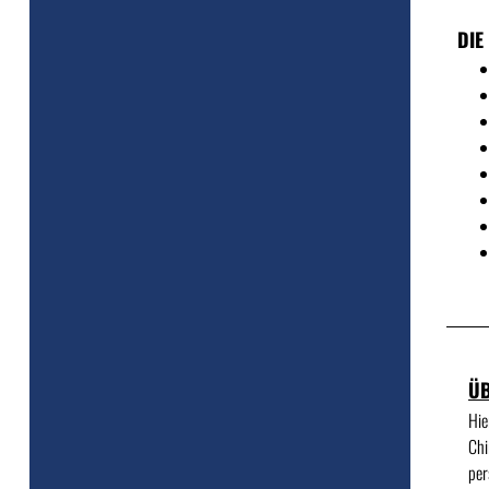
DIE
ÜB
Hie
Chi
per