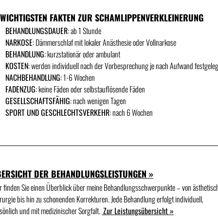
 WICHTIGSTEN FAKTEN ZUR SCHAMLIPPENVERKLEINERUNG
BEHANDLUNGSDAUER
: ab 1 Stunde
NARKOSE
: Dämmerschlaf mit lokaler Anästhesie oder Vollnarkose
BEHANDLUNG
: kurzstationär oder ambulant
KOSTEN
: werden individuell nach der Vorbesprechung je nach Aufwand festgeleg
NACHBEHANDLUNG
: 1-6 Wochen
FADENZUG
: keine Fäden oder selbstauflösende Fäden
GESELLSCHAFTSFÄHIG
: nach wenigen Tagen
SPORT UND GESCHLECHTSVERKEHR
: nach 6 Wochen
ERSICHT DER BEHANDLUNGSLEISTUNGEN »
r finden Sie einen Überblick über meine Behandlungs­schwerpunkte – von ästhetisc
rurgie bis hin zu schonenden Korrekturen. Jede Behandlung erfolgt individuell,
sönlich und mit medizinischer Sorgfalt.
Zur Leistungsübersicht »