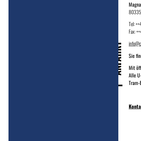
Magna 
80335
Tel: +
Fax: +
info@c
ANFAHRT
Sie fi
Mit öf
Alle U
Tram-B
Kont