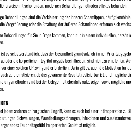
licherweise mit schonenden, modernen Behandlungsmethoden effektiv behandeln.
ge Behandlungen sind die Verkleinerung der inneren Schamlippen, häufig kombiniert
die Vergrößerung oder die Straffung der äußeren Schamlippen erfreuen sich wachse
e Behandlungen für Sie in Frage kommen, kann nur in einem individuellen, persönl
en.
 ist es selbstverständlich, dass der Gesundheit grundsätzlich immer Priorität gegeb
rau oder die körperliche Integrität negativ beeinflussen, sind nicht zu empfehlen. 
 vor einer solchen OP zwingend erforderlich. Darin gilt es, auch die Motivation für d
s auch zu thematisieren, ob das gewünschte Resultat realisierbar ist, und mögliche L
dlungsmethoden sind bei der Gelegenheit ebenfalls aufzuzeigen sowie mögliche 
en.
IKEN
ei jedem anderen chirurgischen Eingriff, kann es auch bei einer Intimoperation zu
blutungen, Schwellungen, Wundheilungsstörungen, Infektionen und auseinanderw
ergehendes Taubheitsgefühl im operierten Gebiet ist möglich.