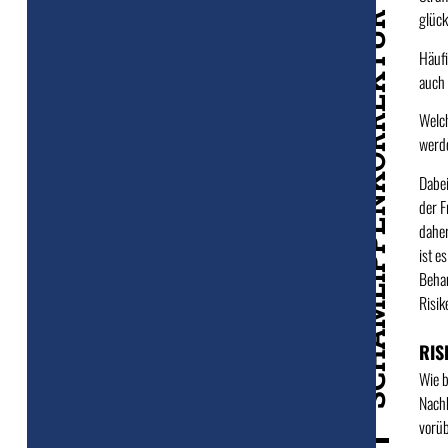
glück
SCHAMLIPPENKORREKTUR
Häufi
auch 
Welch
werd
Dabei
der F
daher
ist e
Behan
Risik
RIS
Wie b
Nach
vorüb