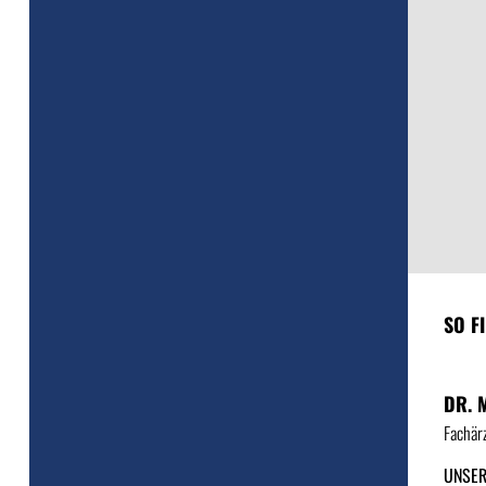
SO F
DR. 
Fachärz
UNSER