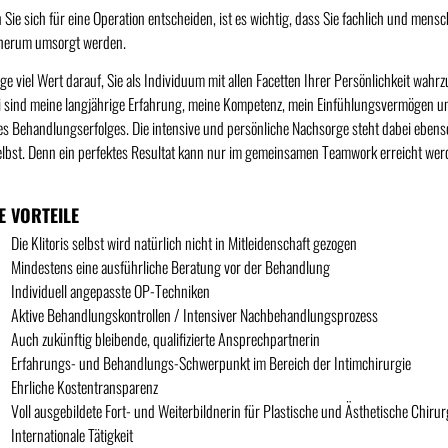
Sie sich für eine Operation entscheiden, ist es wichtig, dass Sie fachlich und men
herum umsorgt werden.
ege viel Wert darauf, Sie als Individuum mit allen Facetten Ihrer Persönlichkeit wa
 sind meine langjährige Erfahrung, meine Kompetenz, mein Einfühlungsvermögen un
s Behandlungserfolges. Die intensive und persönliche Nachsorge steht dabei ebens
lbst. Denn ein perfektes Resultat kann nur im gemeinsamen Teamwork erreicht wer
E VORTEILE
Die Klitoris selbst wird natürlich nicht in Mitleidenschaft gezogen
Mindestens eine ausführliche Beratung vor der Behandlung
Individuell angepasste OP-Techniken
Aktive Behandlungskontrollen / Intensiver Nachbehandlungsprozess
Auch zukünftig bleibende, qualifizierte Ansprechpartnerin
Erfahrungs- und Behandlungs-Schwerpunkt im Bereich der Intimchirurgie
Ehrliche Kostentransparenz
Voll ausgebildete Fort- und Weiterbildnerin für Plastische und Ästhetische Chiru
Internationale Tätigkeit