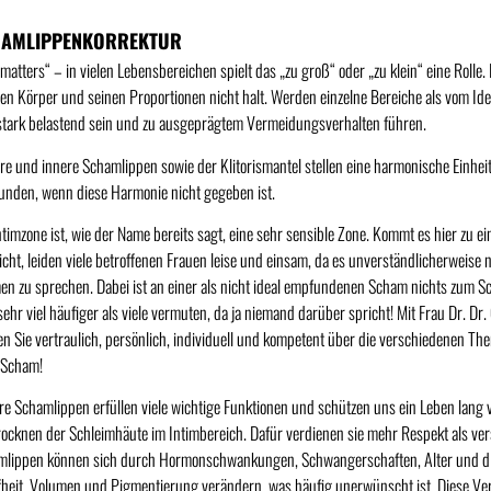
HAMLIPPENKORREKTUR
 matters“ – in vielen Lebensbereichen spielt das „zu groß“ oder „zu klein“ eine Rol
en Körper und seinen Proportionen nicht halt. Werden einzelne Bereiche als vom 
stark belastend sein und zu ausgeprägtem Vermeidungsverhalten führen.
e und innere Schamlippen sowie der Klitorismantel stellen eine harmonische Einhei
nden, wenn diese Harmonie nicht gegeben ist.
ntimzone ist, wie der Name bereits sagt, eine sehr sensible Zone. Kommt es hier zu 
cht, leiden viele betroffenen Frauen leise und einsam, da es unverständlicherweise n
n zu sprechen. Dabei ist an einer als nicht ideal empfundenen Scham nichts zum 
sehr viel häufiger als viele vermuten, da ja niemand darüber spricht! Mit Frau Dr. D
n Sie vertraulich, persönlich, individuell und kompetent über die verschiedenen T
 Scham!
e Schamlippen erfüllen viele wichtige Funktionen und schützen uns ein Leben lang
ocknen der Schleimhäute im Intimbereich. Dafür verdienen sie mehr Respekt als ve
lippen können sich durch Hormonschwankungen, Schwangerschaften, Alter und die
fheit, Volumen und Pigmentierung verändern, was häufig unerwünscht ist. Diese Ve