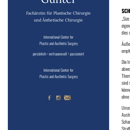
SC
Fachärztin für Plastische Chirurgie
„Size
und Ästhetische Chirurgie
eigen
dies 
International Center for
Plastic and Aesthetic Surgery
Äußer
empfu
persönlich • vertrauensvoll • passioniert
Die I
abwei
International Center for
Theme
Plastic and Aesthetic Surgery
sind 
könne
ohne
Unser
Austr
Scham
Straf