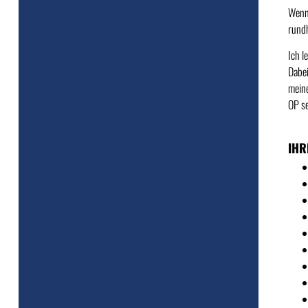
Wenn 
rund
Ich l
Dabei
meine
OP se
IHR