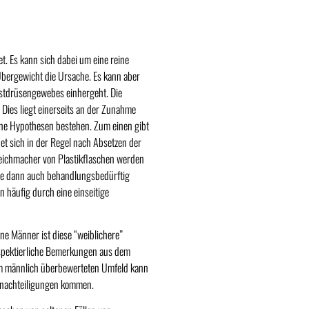
. Es kann sich dabei um eine reine
bergewicht die Ursache. Es kann aber
ustdrüsengewebes einhergeht. Die
Dies liegt einerseits an der Zunahme
ene Hypothesen bestehen. Zum einen gibt
et sich in der Regel nach Absetzen der
eichmacher von Plastikflaschen werden
die dann auch behandlungsbedürftig
 häufig durch eine einseitige
ne Männer ist diese “weiblichere”
espektierliche Bemerkungen aus dem
nem männlich überbewerteten Umfeld kann
Benachteiligungen kommen.