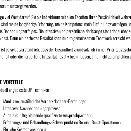
herum umsorgt werden.
ege viel Wert darauf, Sie als Individuum mit allen Facetten Ihrer Persönlichkeit wa
 sind meine langjährige Erfahrung, meine Kompetenz, mein Einfühlungsvermögen un
s Behandlungserfolges. Die intensive und persönliche Nachsorge steht dabei ebens
lbest. Denn ein perfektes Resultat kann nur im gemeinsamen Teamwork erreicht w
 ist es selbstverständlich, dass der Gesundheit grundsätzlich immer Priorität gegebe
dheit oder die körperliche Integrität negativ beeinflussen, sind nicht zu empfehlen u
E VORTEILE
iduell angepasste OP Techniken
Mind. zwei ausführliche Vorher/Nachher-Beratungen
Intensiver Nachbehandlungsprozess
Auch zukünftig bleibende qualifizierte Ansprechpartnerin
Erfahrungs- und Behandlungs-Schwerpunkt im Bereich Brust-Operationen
Ehrliche Kostentransparenz