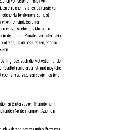
esehen von seltenen Fällen von
s zu erreichen, gibt es, abhängig vom
chiedene Narbenformen. Zumeist
u erkennen sind. Bei einer
ion einige Wochen bis Monate in
on in den ersten Monaten verändert sein.
h und einfühlsam besprechen, ebenso
siken.
rin gilt es, auch die Motivation für den
 Resultat realisierbar ist, und mögliche
 ebenfalls aufzuzeigen sowie mögliche
ration zu Blutergüssen (Hämatomen),
eichenden Nähten kommen. Auch ein
schlich während des gesamten Prozesses