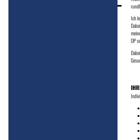
rund
Ich l
Dabei
meine
OP se
Dabei
Gesun
IHR
Indiv