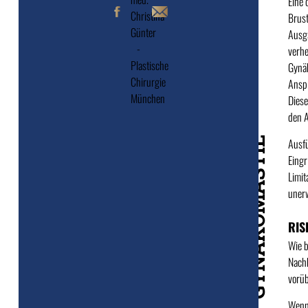
Eine 
Brust
Ausg
verhe
Gynäk
Anspr
Diese
den A
GYNÄKOMASTIE
Ausfü
Eingr
Limit
uner
RIS
Wie b
Nach
vorüb
Wenn 