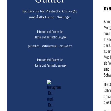
GYN
Fachärztin für Plastische Chirurgie
und Ästhetische Chirurgie
Kommt
Menge
International Center for
auch 
Plastic and Aesthetic Surgery
Inzid
des Ü
persönlich • vertrauensvoll • passioniert
es ei
Medik
International Center for
als V
Plastic and Aesthetic Surgery
sind.
Schwe
Die G
Silho
priva
dies 