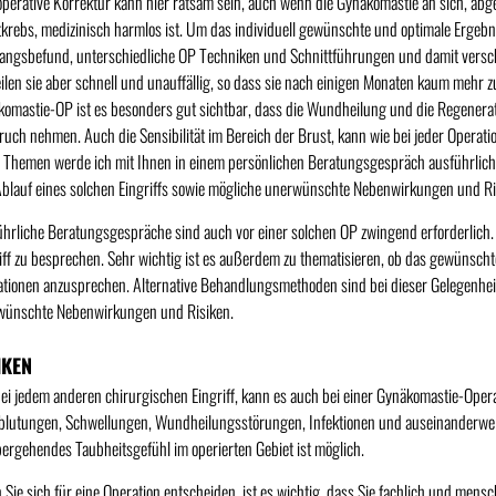
operative Korrektur kann hier ratsam sein, auch wenn die Gynäkomastie an sich, abg
krebs, medizinisch harmlos ist. Um das individuell gewünschte und optimale Ergebni
angsbefund, unterschiedliche OP Techniken und Schnittführungen und damit vers
ilen sie aber schnell und unauffällig, so dass sie nach einigen Monaten kaum mehr z
omastie-OP ist es besonders gut sichtbar, dass die Wundheilung und die Regenerat
uch nehmen. Auch die Sensibilität im Bereich der Brust, kann wie bei jeder Operati
 Themen werde ich mit Ihnen in einem persönlichen Beratungsgespräch ausführlic
blauf eines solchen Eingriffs sowie mögliche unerwünschte Nebenwirkungen und Ri
hrliche Beratungsgespräche sind auch vor einer solchen OP zwingend erforderlich. Da
iff zu besprechen. Sehr wichtig ist es außerdem zu thematisieren, ob das gewünschte
ationen anzusprechen. Alternative Behandlungsmethoden sind bei dieser Gelegenheit
wünschte Nebenwirkungen und Risiken.
IKEN
ei jedem anderen chirurgischen Eingriff, kann es auch bei einer Gynäkomastie-Ope
blutungen, Schwellungen, Wundheilungsstörungen, Infektionen und auseinanderw
ergehendes Taubheitsgefühl im operierten Gebiet ist möglich.
Sie sich für eine Operation entscheiden, ist es wichtig, dass Sie fachlich und men