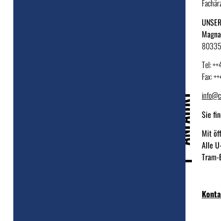
Fachärz
UNSER
Magna 
80335
Tel: +
Fax: +
info@c
ANFAHRT
Sie fi
Mit öf
Alle U
Tram-B
Kont