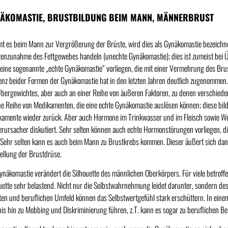
ÄKOMASTIE, BRUSTBILDUNG BEIM MANN, MÄNNERBRUST
 es beim Mann zur Vergrößerung der Brüste, wird dies als Gynäkomastie bezeichnet
nzunahme des Fettgewebes handeln (unechte Gynäkomastie); dies ist zumeist bei Ü
eine sogenannte „echte Gynäkomastie“ vorliegen, die mit einer Vermehrung des Br
enz beider Formen der Gynäkomastie hat in den letzten Jahren deutlich zugenommen. 
bergewichtes, aber auch an einer Reihe von äußeren Faktoren, zu denen verschied
ne Reihe von Medikamenten, die eine echte Gynäkomastie auslösen können; diese bild
amente wieder zurück. Aber auch Hormone im Trinkwasser und im Fleisch sowie W
erursacher diskutiert. Sehr selten können auch echte Hormonstörungen vorliegen, 
 Sehr selten kann es auch beim Mann zu Brustkrebs kommen. Dieser äußert sich dann
llung der Brustdrüse.
ynäkomastie verändert die Silhouette des männlichen Oberkörpers. Für viele betroffe
uette sehr belastend. Nicht nur die Selbstwahrnehmung leidet darunter, sondern d
ten und beruflichen Umfeld können das Selbstwertgefühl stark erschüttern. In ei
bis hin zu Mobbing und Diskriminierung führen, z.T. kann es sogar zu beruflichen 