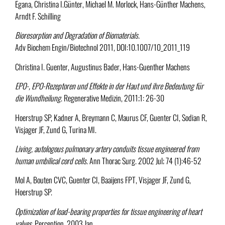
Egana, Christina I.Günter, Michael M. Morlock, Hans-Günther Machens,
Arndt F. Schilling
Bioresorption and Degradation of Biomaterials.
Adv Biochem Engin/Biotechnol 2011, DOI:10.1007/10_2011_119
Christina I. Guenter, Augustinus Bader, Hans-Guenther Machens
EPO-, EPO-Rezeptoren und Effekte in der Haut und ihre Bedeutung für
die Wundheilung
. Regenerative Medizin, 2011;1: 26-30
Hoerstrup SP, Kadner A, Breymann C, Maurus CF, Guenter CI, Sodian R,
Visjager JF, Zund G, Turina MI.
Living, autologous pulmonary artery conduits tissue engineered from
human umbilical cord cells
. Ann Thorac Surg. 2002 Jul; 74 (1):46-52
Mol A, Bouten CVC, Guenter CI, Baaijens FPT, Visjager JF, Zund G,
Hoerstrup SP.
Optimization of load-bearing properties for tissue engineering of heart
valves.
Perception. 2003 Jan