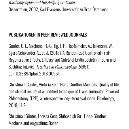
Kardiomyocyten und Herzteilpräparationen
Dissertation, 2002, Karl Franzens Universität zu Graz, Österreich
PUBLIKATIONEN IN
PEER REVIEWED JOURNALS
Gunter, C. I., Machens, H.-G., Ilg, F. P., Hapfelmeier, A., Jelkmann, W.,
Egert-Schwender, S., et al.
(2018). A Randomized Controlled Trial:
Regenerative Effects, Efficacy and Safety of Erythropoietin in Burn and
Scalding Injuries.
Frontiers in Pharmacology, 9
(951).
doi:10.3389/fphar.2018.00951
Christina I. Günter, Victoria Kehl, Hans-Günther Machens. Quality of life
and clinical results of a modified technique of Transilluminated Powered
Phlebectomy (TPP), a retrospective long-term evaluation, Phlebology,
2018, 11:2
Christina I Günter, Larissa Kern, Shibashish Giri, Hans-Günther
Machens and Augustinus Bader