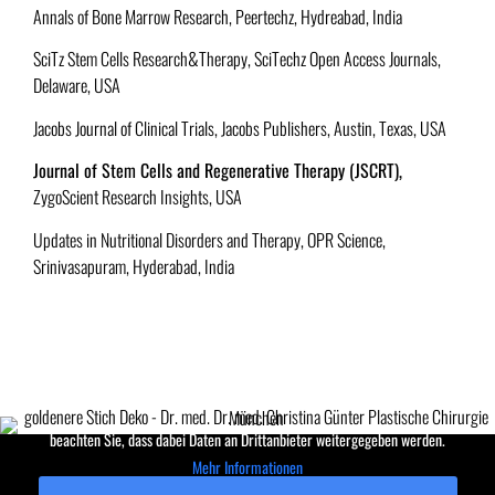
Annals of Bone Marrow Research, Peertechz, Hydreabad, India
SciTz Stem Cells Research&Therapy, SciTechz Open Access Journals,
Delaware, USA
Jacobs Journal of Clinical Trials, Jacobs Publishers, Austin, Texas, USA
Journal of Stem Cells and Regenerative Therapy (JSCRT),
ZygoScient Research Insights, USA
Updates in Nutritional Disorders and Therapy
,
OPR Science
,
Srinivasapuram, Hyderabad, India
Sie sehen gerade einen Platzhalterinhalt von
Google Maps
. Um auf den
eigentlichen Inhalt zuzugreifen, klicken Sie auf die Schaltfläche unten. Bitte
beachten Sie, dass dabei Daten an Drittanbieter weitergegeben werden.
Mehr Informationen