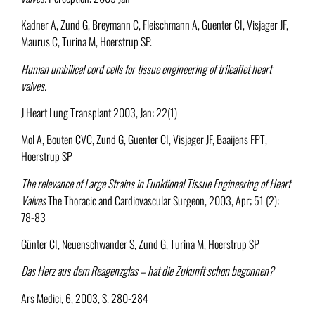
Kadner A, Zund G, Breymann C, Fleischmann A, Guenter CI, Visjager JF,
Maurus C, Turina M, Hoerstrup SP.
Human umbilical cord cells for tissue engineering of trileaflet heart
valves.
J Heart Lung Transplant 2003, Jan; 22(1)
Mol A, Bouten CVC, Zund G, Guenter CI, Visjager JF, Baaijens FPT,
Hoerstrup SP
The relevance of Large Strains in Funktional Tissue Engineering of Heart
Valves
The Thoracic and Cardiovascular Surgeon, 2003, Apr; 51 (2):
78-83
Günter CI, Neuenschwander S, Zund G, Turina M, Hoerstrup SP
Das Herz aus dem Reagenzglas – hat die Zukunft schon begonnen?
Ars Medici, 6, 2003, S. 280-284