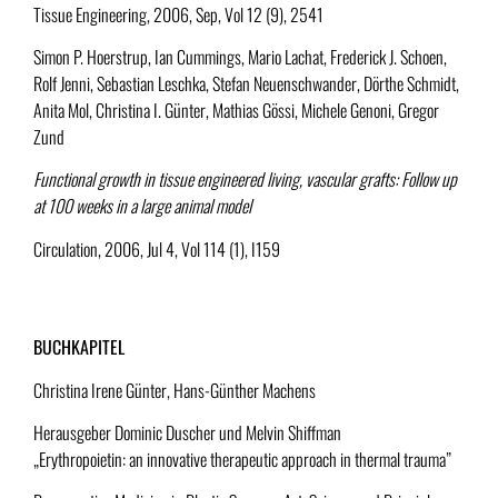
Tissue Engineering, 2006, Sep, Vol 12 (9), 2541
Simon P. Hoerstrup, Ian Cummings, Mario Lachat, Frederick J. Schoen,
Rolf Jenni, Sebastian Leschka, Stefan Neuenschwander, Dörthe Schmidt,
Anita Mol, Christina I. Günter, Mathias Gössi, Michele Genoni, Gregor
Zund
Functional growth in tissue engineered living, vascular grafts: Follow up
at 100 weeks in a large animal model
Circulation, 2006, Jul 4, Vol 114 (1), I159
BUCHKAPITEL
Christina Irene Günter, Hans-Günther Machens
Herausgeber Dominic Duscher und
Melvin Shiffman
„
Erythropoietin: an innovative therapeutic approach in thermal trauma”