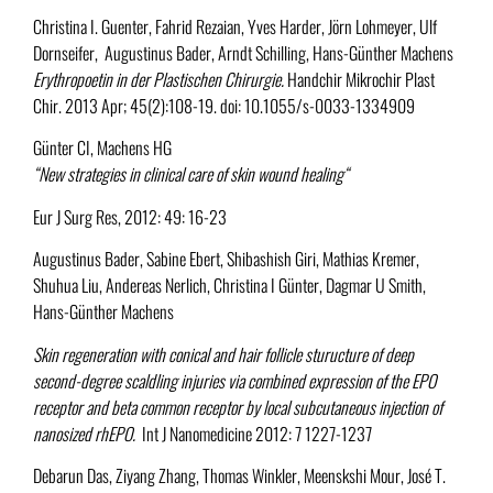
Christina I. Guenter, Fahrid Rezaian, Yves Harder, Jörn Lohmeyer, Ulf
Dornseifer, Augustinus Bader, Arndt Schilling, Hans-Günther Machens
Erythropoetin in der Plastischen Chirurgie.
Handchir Mikrochir Plast
Chir. 2013 Apr; 45(2):108-19. doi: 10.1055/s-0033-1334909
Günter CI, Machens HG
“New strategies in clinical care of skin wound healing“
Eur J Surg Res, 2012: 49: 16-23
Augustinus Bader, Sabine Ebert, Shibashish Giri, Mathias Kremer,
Shuhua Liu, Andereas Nerlich, Christina I Günter, Dagmar U Smith,
Hans-Günther Machens
Skin regeneration with conical and hair follicle sturucture of deep
second-degree scaldling injuries via combined expression of the EPO
receptor and beta common receptor by local subcutaneous injection of
nanosized rhEPO.
Int J Nanomedicine 2012: 7 1227-1237
Debarun Das, Ziyang Zhang, Thomas Winkler, Meenskshi Mour, José T.