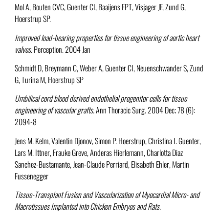
Mol A, Bouten CVC, Guenter CI, Baaijens FPT, Visjager JF, Zund G,
Hoerstrup SP.
Improved load-bearing properties for tissue engineering of aortic heart
valves.
Perception. 2004 Jan
Schmidt D, Breymann C, Weber A, Guenter CI, Neuenschwander S, Zund
G, Turina M, Hoerstrup SP
Umbilical cord blood derived endothelial progenitor cells for tissue
engineering of vascular grafts.
Ann Thoracic Surg. 2004 Dec; 78 (6):
2094-8
Jens M. Kelm, Valentin Djonov, Simon P. Hoerstrup, Christina I. Guenter,
Lars M. Ittner, Frauke Greve, Anderas Hierlemann, Charlotta Diaz
Sanchez-Bustamante, Jean-Claude Perriard, Elisabeth Ehler, Martin
Fussenegger
Tissue-Transplant Fusion and Vascularization of Myocardial Micro- and
Macrotissues Implanted into Chicken Embryos and Rats.