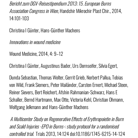
Bericht zum DGV-Reisestipendium 2013; 15.
European Burns
Association Congress in Wien,
Handchir Mikrochir Plast Chir., 2014,
14:101-103
Christina I Günter, Hans-Günther Machens
Innovations in wound medicine
Wound Medicine, 2014, 4: 9–12
Christina I Günter, Augustinus Bader, Urs Dornseifer, Silvia Egert,
Dunda Sebastian, Thomas Wolter, Gerrit Grieb, Norbert Pallua, Tobias
von Wild, Frank Siemers, Peter Mailänder, Carsten Ernert, Michael Steen,
Reiner Sievers, Bert Reichert, Afshin Rahmanian-Schwarz, Hans E
Schaller, Bernd Hartmann, Max Otte, Victoria Kehl, Christian Ohmann,
Wolfgang Jelkmann and Hans-Günther Machens
A Multicenter Study on Regenerative Effects of Erythropoietin in Burn
and Scald Injuries -EPO in Burns-: study protocol for a randomised
controlled trial.
Trials
2013
,
14:124 doi:10.1186/1745-6215-14-124