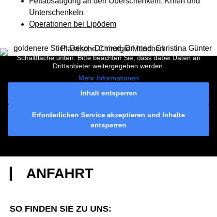
Fettabsaugung an den Oberschenkeln, Knien und
Unterschenkeln
Operationen bei Lipödem
Sie sehen gerade einen Platzhalterinhalt von
Google Maps
. Um
auf den eigentlichen Inhalt zuzugreifen, klicken Sie auf die
Schaltfläche unten. Bitte beachten Sie, dass dabei Daten an
Drittanbieter weitergegeben werden.
Mehr Informationen
Inhalt entsperren
Erforderlichen Service akzeptieren und Inhalte
entsperren
ANFAHRT
SO FINDEN SIE ZU UNS: